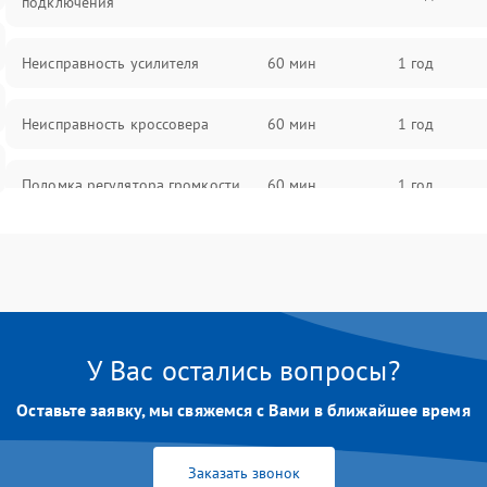
подключения
Неисправность усилителя
60 мин
1 год
Неисправность кроссовера
60 мин
1 год
Поломка регулятора громкости
60 мин
1 год
Неисправность системы защиты от
60 мин
1 год
перегрузок
Поломка системы автоматического
60 мин
1 год
отключения
У Вас остались вопросы?
Неисправность системы защиты от
Оставьте заявку, мы свяжемся с Вами в ближайшее время
60 мин
1 год
короткого замыкания
Заказать звонок
Повреждение системы защиты от