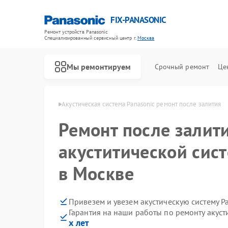
FIX-PANASONIC
Ремонт устройств Panasonic
Специализированный cервисный центр г.
Москва
Мы ремонтируем
Срочный ремонт
Це
 Panasonic в Москве
Акустическая система Panasonic ремонт после залития
Ремонт после залит
акуститической сист
в Москве
Привезем и увезем акустическую систему P
Гарантия на наши работы по ремонту акуст
х лет
Ремонт телевизоров Panasonic
Ремонт видеокамер Panasonic
Ремонт музыкальных центров Panasonic
Ремонт фотоаппаратов Panasonic
Ремонт видеорекордеров Panasonic
Ремонт автомагнитол Panasonic
Ремонт интерактивных панелей Panasonic
Ремонт кондиционеров Panasonic
Ремонт холодильников Panasonic
Ремонт парогенераторов Panasonic
Ремонт микроволновых печей Panasonic
Ремонт массажных кресел Panasonic
Ремонт сплит-систем Panasonic