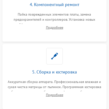
4. Компонентный ремонт
Пайка поврежденных элементов платы, замена
предохранителей и контроллеров. Установка новых
шлейфов, дисплея, механизма затвора или двигателя
Подробнее
автофокуса. Восстановление геометрии тубуса объектива
при заклинивании.
5. Сборка и юстировка
Аккуратная сборка аппарата. Профессиональная влажная и
сухая чистка матрицы от пылинок. Программная юстировка
рабочего отрезка, калибровка автофокуса, стабилизатора и
Подробнее
экспозамера с помощью сервисного ПО.