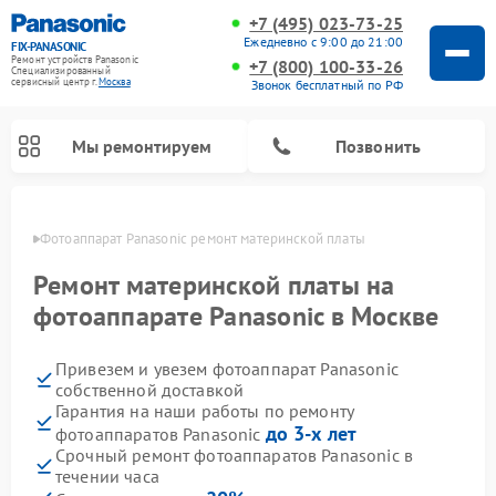
+7 (495) 023-73-25
Ежедневно с 9:00 до 21:00
FIX-PANASONIC
Ремонт устройств Panasonic
+7 (800) 100-33-26
Специализированный
cервисный центр г.
Москва
Звонок бесплатный по РФ
Мы ремонтируем
Позвонить
оскве
Фотоаппарат Panasonic ремонт материнской платы
Ремонт материнской платы на
фотоаппарате Panasonic в Москве
Привезем и увезем фотоаппарат Panasonic
собственной доставкой
Гарантия на наши работы по ремонту
до 3-х лет
фотоаппаратов Panasonic
Ремонт интерактивных панелей Panasonic
Ремонт музыкальных центров Panasonic
Ремонт видеорекордеров Panasonic
Ремонт акустических систем Panasonic
Ремонт кондиционеров Panasonic
Ремонт парогенераторов Panasonic
Ремонт микроволновых печей Panasonic
Ремонт автомагнитол Panasonic
Ремонт холодильников Panasonic
Ремонт массажных кресел Panasonic
Срочный ремонт фотоаппаратов Panasonic в
течении часа