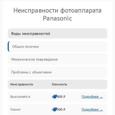
Неисправности фотоаппарата
Panasonic
Виды неисправностей
Общие поломки
Механические повреждения
Проблемы с объективом
Неисправности
Стоимость
Электронные ошибки
Выключается
800 ₽
Подробнее →
Механические проблемы
Глючит
500 ₽
Подробнее →
Матрица и оптика