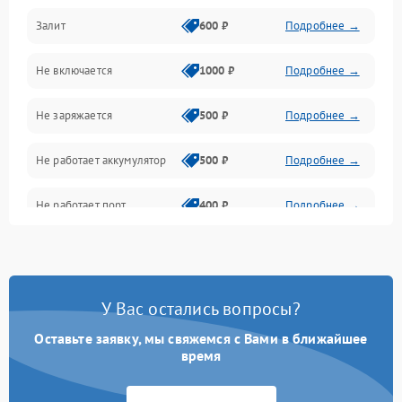
Залит
600 ₽
Подробнее →
Питание и питание цепей
Не включается
1000 ₽
Подробнее →
Проблемы с картами памяти
Не заряжается
500 ₽
Подробнее →
Объективы
Не работает аккумулятор
500 ₽
Подробнее →
Программные сбои
Не работает порт
400 ₽
Подробнее →
Коммуникации и интерфейсы
Сломана матрица
800 ₽
Подробнее →
У Вас остались вопросы?
Оставьте заявку, мы свяжемся с Вами в ближайшее
время