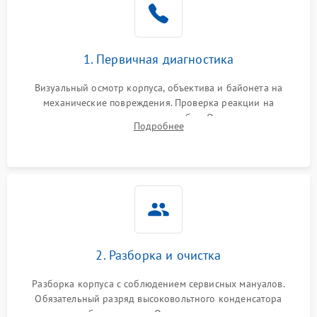
1. Первичная диагностика
Визуальный осмотр корпуса, объектива и байонета на
механические повреждения. Проверка реакции на
включение, считывание кодов ошибок. Оценка состояния
Подробнее
матрицы и затвора, проверка работы автофокуса и вспышки.
2. Разборка и очистка
Разборка корпуса с соблюдением сервисных мануалов.
Обязательный разряд высоковольтного конденсатора
вспышки для безопасности. Очистка внутренних узлов от