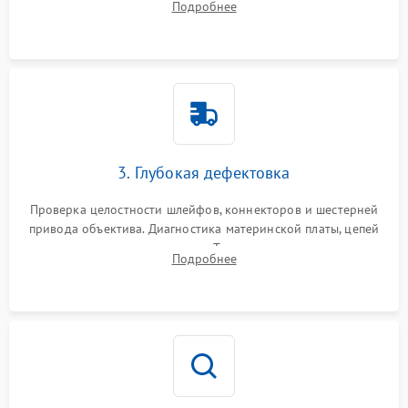
Подробнее
пыли, песка и следов влаги с помощью спецсредств.
3. Глубокая дефектовка
Проверка целостности шлейфов, коннекторов и шестерней
привода объектива. Диагностика материнской платы, цепей
питания и картоприемника. Тестирование механизма
Подробнее
затвора и блока внутрикамерной стабилизации.