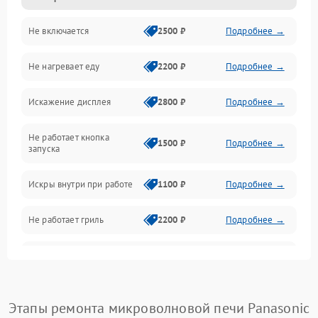
Не включается
2500 ₽
Подробнее →
Механика и внутренние элементы
Не нагревает еду
2200 ₽
Подробнее →
Механические повреждения
Искажение дисплея
2800 ₽
Подробнее →
Питание и запуск
Не работает кнопка
Нагрев и приготовление
1500 ₽
Подробнее →
запуска
Программное обеспечение
Искры внутри при работе
1100 ₽
Подробнее →
Не работает гриль
2200 ₽
Подробнее →
Перегрев или отключение
2400 ₽
Подробнее →
во время работы
Появление запаха гари
2400 ₽
Подробнее →
Этапы ремонта микроволновой печи Panasonic