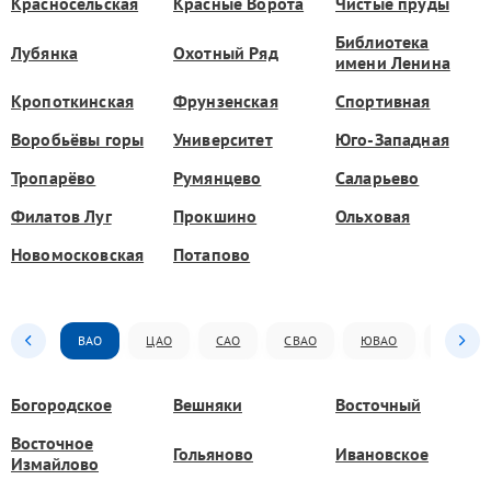
Красносельская
Красные Ворота
Чистые пруды
Библиотека
Лубянка
Охотный Ряд
имени Ленина
Кропоткинская
Фрунзенская
Спортивная
Воробьёвы горы
Университет
Юго-Западная
Тропарёво
Румянцево
Саларьево
Филатов Луг
Прокшино
Ольховая
Новомосковская
Потапово
ВАО
ЦАО
САО
СВАО
ЮВАО
ЮАО
Богородское
Вешняки
Восточный
Восточное
Гольяново
Ивановское
Измайлово