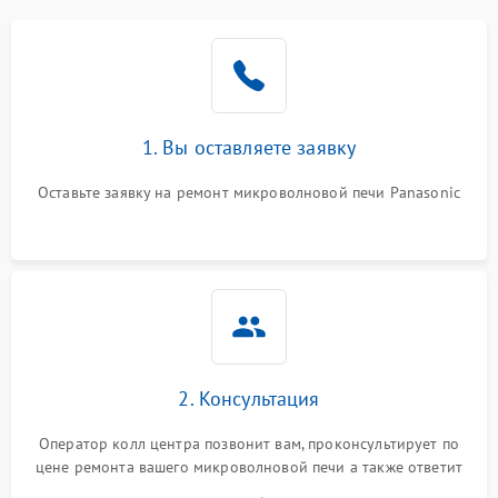
Проблемы с вентилятором
2000 ₽
Подробнее →
Поломка системы
2200 ₽
Подробнее →
охлаждения
1. Вы оставляете заявку
Не работают сенсорные
2400 ₽
Подробнее →
кнопки
Оставьте заявку на ремонт микроволновой печи Panasonic
Не горит подсветка
2000 ₽
Подробнее →
Сломался трансформатор
1000 ₽
Подробнее →
2. Консультация
Оператор колл центра позвонит вам, проконсультирует по
цене ремонта вашего микроволновой печи а также ответит
на все ваши вопросы.