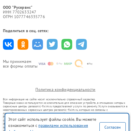
ООО "Русервис"
ИНН 7702633247
ОГРН 1077746335776
Поделиться в соц. сетях:
Мы принимаем
все формы оплаты
Политика конфиденциальности
Вся информация на сайте носит исключительно справочный характер.
Товарные знаки используются исключительно для описания устройств, в отношении которых
сервисные центры panasonic-fixim.ru предоставляют услуги по ремонту. Услуги оказываются в
неавторизованных сервисных центрах panasonic-fixim.ru, которые не связаны с
правообладателями товарных знаков или их официальными представителями.
Ремонт осуществляется для устройств, уже введенных в гражданский оборот в соответствии
Этот сайт использует файлы cookie. Вы можете
со статьей 1487 ГК РФ.
Использование товарных знаков не преследует цели индивидуализации услуг или введения
ознакомиться с
правилами использования
Согласен
потребителей в заблуждение, а служит для информирования о предоставляемых услугах по
ремонту техники указанных брендов.