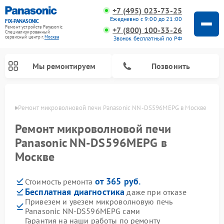
+7 (495) 023-73-25
Ежедневно с 9:00 до 21:00
FIX-PANASONIC
Ремонт устройств Panasonic
+7 (800) 100-33-26
Специализированный
cервисный центр г.
Москва
Звонок бесплатный по РФ
Мы ремонтируем
Позвонить
оскве
Ремонт микроволновой печи Panasonic NN-DS596MEPG в Москве
Ремонт микроволновой печи
Panasonic NN-DS596MEPG в
Москве
от 365 руб.
Стоимость ремонта
Бесплатная диагностика
даже при отказе
Привезем и увезем микроволновую печь
Ремонт музыкальных центров Panasonic
Ремонт автомагнитол Panasonic
Ремонт холодильников Panasonic
Ремонт интерактивных панелей Panasonic
Ремонт фотоаппаратов Panasonic
Ремонт видеорекордеров Panasonic
Ремонт акустических систем Panasonic
Ремонт кондиционеров Panasonic
Ремонт парогенераторов Panasonic
Ремонт массажных кресел Panasonic
Panasonic NN-DS596MEPG сами
Гарантия на наши работы по ремонту