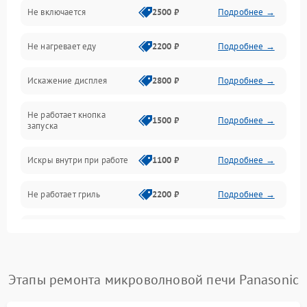
Не включается
2500 ₽
Подробнее →
Механика и внутренние элементы
Не нагревает еду
2200 ₽
Подробнее →
Механические повреждения
Искажение дисплея
2800 ₽
Подробнее →
Питание и запуск
Не работает кнопка
Нагрев и приготовление
1500 ₽
Подробнее →
запуска
Программное обеспечение
Искры внутри при работе
1100 ₽
Подробнее →
Не работает гриль
2200 ₽
Подробнее →
Перегрев или отключение
2400 ₽
Подробнее →
во время работы
Появление запаха гари
2400 ₽
Подробнее →
Этапы ремонта микроволновой печи Panasonic