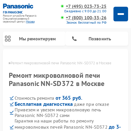
+7 (495) 023-73-25
Ежедневно с 9:00 до 21:00
FIX-PANASONIC
Ремонт устройств Panasonic
+7 (800) 100-33-26
Специализированный
cервисный центр г.
Москва
Звонок бесплатный по РФ
Мы ремонтируем
Позвонить
оскве
Ремонт микроволновой печи Panasonic NN-SD372 в Москве
Ремонт микроволновой печи
Panasonic NN-SD372 в Москве
от 365 руб.
Стоимость ремонта
Бесплатная диагностика
даже при отказе
Привезем и увезем микроволновую печь
Panasonic NN-SD372 сами
Ремонт музыкальных центров Panasonic
Ремонт автомагнитол Panasonic
Ремонт холодильников Panasonic
Ремонт интерактивных панелей Panasonic
Ремонт фотоаппаратов Panasonic
Ремонт видеорекордеров Panasonic
Ремонт акустических систем Panasonic
Ремонт кондиционеров Panasonic
Ремонт парогенераторов Panasonic
Ремонт массажных кресел Panasonic
Гарантия на наши работы по ремонту
до 3-
микроволновых печей Panasonic NN-SD372