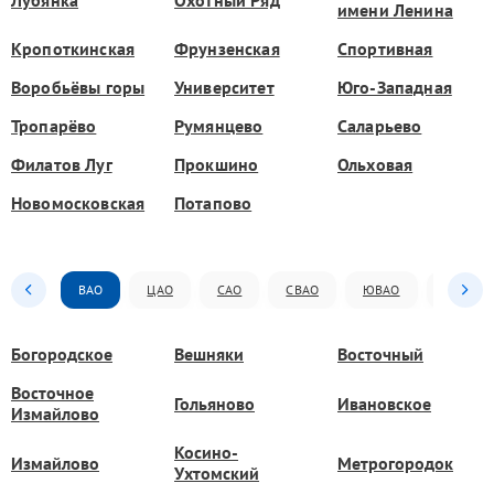
имени Ленина
Кропоткинская
Фрунзенская
Спортивная
Воробьёвы горы
Университет
Юго-Западная
Тропарёво
Румянцево
Саларьево
Филатов Луг
Прокшино
Ольховая
Новомосковская
Потапово
ВАО
ЦАО
САО
СВАО
ЮВАО
ЮАО
Богородское
Вешняки
Восточный
Восточное
Гольяново
Ивановское
Измайлово
Косино-
Измайлово
Метрогородок
Ухтомский