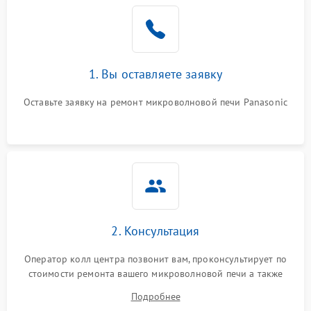
Проблемы с вентилятором
2000 ₽
Подробнее →
Поломка системы
2200 ₽
Подробнее →
охлаждения
1. Вы оставляете заявку
Не работают сенсорные
2400 ₽
Подробнее →
кнопки
Оставьте заявку на ремонт микроволновой печи Panasonic
Не горит подсветка
2000 ₽
Подробнее →
Сломался трансформатор
1000 ₽
Подробнее →
2. Консультация
Оператор колл центра позвонит вам, проконсультирует по
стоимости ремонта вашего микроволновой печи а также
ответит на все ваши вопросы.
Подробнее