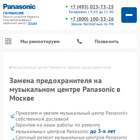
+7 (495) 023-73-25
Ежедневно с 9:00 до 21:00
FIX-PANASONIC
Ремонт устройств Panasonic
+7 (800) 100-33-26
Специализированный
cервисный центр г.
Москва
Звонок бесплатный по РФ
Мы ремонтируем
Позвонить
оскве
Музыкальный центр Panasonic замена предохранителя
Замена предохранителя на
музыкальном центре Panasonic в
Москве
Привезем и увезем музыкальный центр Panasonic
собственной доставкой
Гарантия на наши работы по ремонту
Ремонт интерактивных панелей Panasonic
Ремонт фотоаппаратов Panasonic
Ремонт видеорекордеров Panasonic
Ремонт акустических систем Panasonic
Ремонт кондиционеров Panasonic
Ремонт парогенераторов Panasonic
Ремонт микроволновых печей Panasonic
Ремонт автомагнитол Panasonic
Ремонт холодильников Panasonic
Ремонт массажных кресел Panasonic
до 3-х лет
музыкальных центров Panasonic
Срочный ремонт музыкальных центров Panasonic