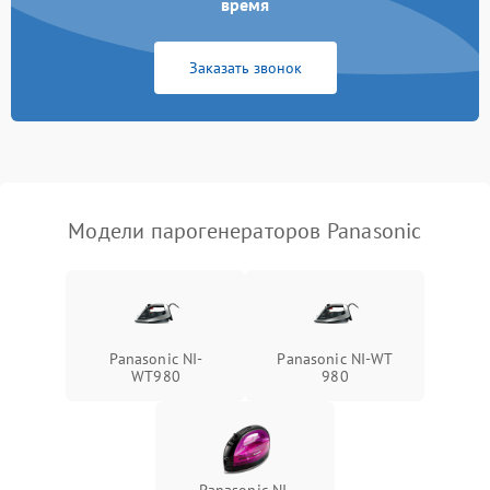
время
Не сохраняет настройки
1200 ₽
Подробнее →
Заказать звонок
Не включается
1500 ₽
Подробнее →
Не подает пар
1800 ₽
Подробнее →
Модели парогенераторов Panasonic
Panasonic NI-
Panasonic NI-WT
WT980
980