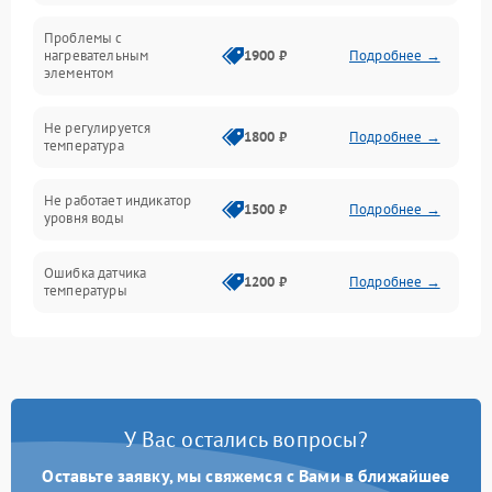
Проблемы с
Механика
нагревательным
1900 ₽
Подробнее →
элементом
Не регулируется
1800 ₽
Подробнее →
температура
Не работает индикатор
1500 ₽
Подробнее →
уровня воды
Ошибка датчика
1200 ₽
Подробнее →
температуры
Не работает индикатор
1000 ₽
Подробнее →
Ошибка платы управления
1500 ₽
Подробнее →
У Вас остались вопросы?
Сбой режима работы
1200 ₽
Подробнее →
Оставьте заявку, мы свяжемся с Вами в ближайшее