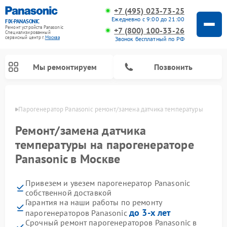
+7 (495) 023-73-25
Ежедневно с 9:00 до 21:00
FIX-PANASONIC
Ремонт устройств Panasonic
+7 (800) 100-33-26
Специализированный
cервисный центр г.
Москва
Звонок бесплатный по РФ
Мы ремонтируем
Позвонить
оскве
Парогенератор Panasonic ремонт/замена датчика температуры
Ремонт/замена датчика
температуры на парогенераторе
Panasonic в Москве
Привезем и увезем парогенератор Panasonic
собственной доставкой
Гарантия на наши работы по ремонту
Ремонт музыкальных центров Panasonic
Ремонт автомагнитол Panasonic
Ремонт холодильников Panasonic
Ремонт микроволновых печей Panasonic
Ремонт интерактивных панелей Panasonic
Ремонт фотоаппаратов Panasonic
Ремонт видеорекордеров Panasonic
Ремонт акустических систем Panasonic
Ремонт кондиционеров Panasonic
Ремонт массажных кресел Panasonic
до 3-х лет
парогенераторов Panasonic
Срочный ремонт парогенераторов Panasonic в