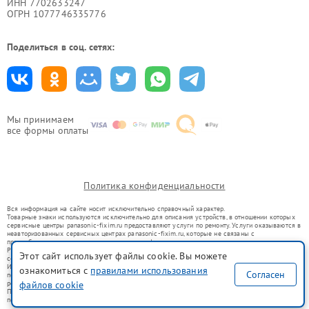
ИНН 7702633247
ОГРН 1077746335776
Поделиться в соц. сетях:
Мы принимаем
все формы оплаты
Политика конфиденциальности
Вся информация на сайте носит исключительно справочный характер.
Товарные знаки используются исключительно для описания устройств, в отношении которых
сервисные центры panasonic-fixim.ru предоставляют услуги по ремонту. Услуги оказываются в
неавторизованных сервисных центрах panasonic-fixim.ru, которые не связаны с
правообладателями товарных знаков или их официальными представителями.
Ремонт осуществляется для устройств, уже введенных в гражданский оборот в соответствии
Этот сайт использует файлы cookie. Вы можете
со статьей 1487 ГК РФ.
Использование товарных знаков не преследует цели индивидуализации услуг или введения
ознакомиться с
правилами использования
Согласен
потребителей в заблуждение, а служит для информирования о предоставляемых услугах по
ремонту техники указанных брендов.
файлов cookie
Представленная на сайте информация не является публичной офертой, определяемой
положениями Статьи 437(2) Гражданского кодекса РФ