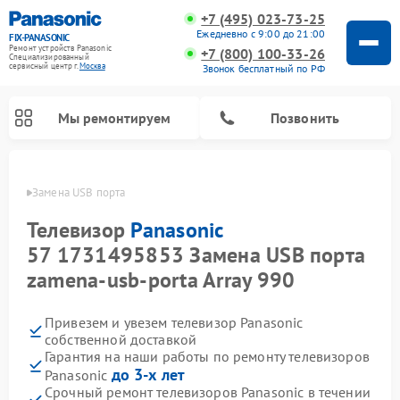
+7 (495) 023-73-25
Ежедневно с 9:00 до 21:00
FIX-PANASONIC
Ремонт устройств Panasonic
+7 (800) 100-33-26
Специализированный
cервисный центр г.
Москва
Звонок бесплатный по РФ
Мы ремонтируем
Позвонить
sonic
Замена USB порта
Телевизор
Panasonic
57 1731495853 Замена USB порта
zamena-usb-porta Array 990
Привезем и увезем телевизор Panasonic
собственной доставкой
Гарантия на наши работы по ремонту телевизоров
Ремонт интерактивных панелей Panasonic
Ремонт фотоаппаратов Panasonic
Ремонт видеорекордеров Panasonic
Ремонт акустических систем Panasonic
Ремонт кондиционеров Panasonic
Ремонт парогенераторов Panasonic
Ремонт микроволновых печей Panasonic
Ремонт музыкальных центров Panasonic
Ремонт автомагнитол Panasonic
Ремонт холодильников Panasonic
Ремонт массажных кресел Panasonic
до 3-х лет
Panasonic
Срочный ремонт телевизоров Panasonic в течении