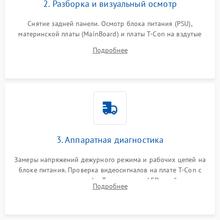
2. Разборка и визуальный осмотр
Снятие задней панели. Осмотр блока питания (PSU),
материнской платы (MainBoard) и платы T-Con на вздутые
конденсаторы, прогары, окисления и микротрещины.
Подробнее
Проверка надежности фиксации и целостности шлейфов.
3. Аппаратная диагностика
Замеры напряжений дежурного режима и рабочих цепей на
блоке питания. Проверка видеосигналов на плате T-Con с
помощью осциллографа. Тестирование LED-драйвера и
Подробнее
светодиодных планок подсветки мультиметром.