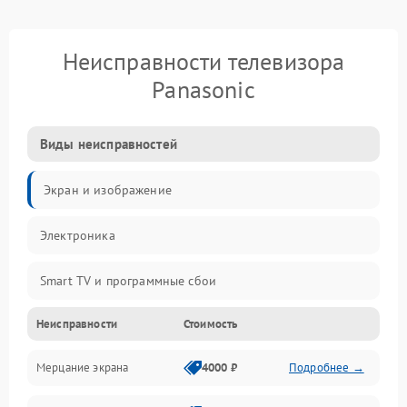
Неисправности телевизора
Panasonic
Виды неисправностей
Экран и изображение
Электроника
Smart TV и программные сбои
Неисправности
Стоимость
Питание и запуск
Мерцание экрана
4000 ₽
Подробнее →
Подсветка и LED-модули