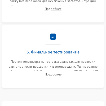
рамку без перекосов для исключения засветов и трещин.
Подключение внутренних шлейфов. Закрытие корпуса.
Подробнее
Сброс настроек и обновление программного обеспечения.
6. Финальное тестирование
Прогон телевизора на тестовых заливках для проверки
равномерности подсветки и цветопередачи. Тестирование
работы разъемов HDMI, динамиков, модуля Wi-Fi и Smart TV
Подробнее
в рабочем режиме в течение нескольких часов.