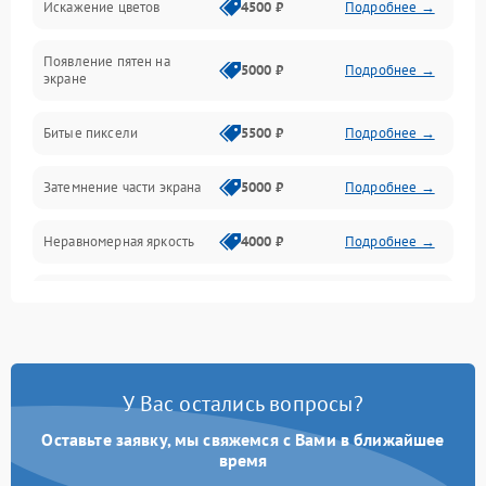
Искажение цветов
4500 ₽
Подробнее →
Звук и аудиосистема
Появление пятен на
Сигнал и приём каналов
5000 ₽
Подробнее →
экране
Разъёмы и интерфейсы
Битые пиксели
5500 ₽
Подробнее →
Механические повреждения
Затемнение части экрана
5000 ₽
Подробнее →
Программное обеспечение
Неравномерная яркость
4000 ₽
Подробнее →
Корпус и механика
Выгорание матрицы
6000 ₽
Подробнее →
Пульт и управление
Сеть и подключения
У Вас остались вопросы?
Оставьте заявку, мы свяжемся с Вами в ближайшее
Аудио
время